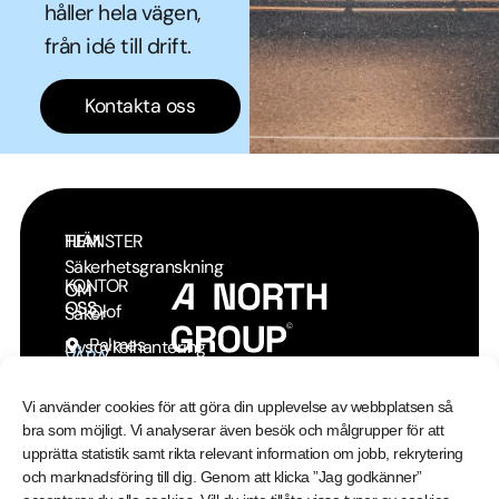
håller hela vägen,
från idé till drift.
Kontakta oss
HEM
TJÄNSTER
Säkerhetsgranskning
KONTOR
OM
OSS
Olof
Säker
Palmes
Livscykelhantering
VÅRA
© 2026 | A North Group Ab
TJÄNSTER
Gata 11
av Applikationer
Vi använder cookies för att göra din upplevelse av webbplatsen så
KARRIÄR
Avancerad
bra som möjligt. Vi analyserar även besök och målgrupper för att
upprätta statistik samt rikta relevant information om jobb, rekrytering
systemintegration
KONTAKT
och marknadsföring till dig. Genom att klicka ”Jag godkänner”
och säker API-