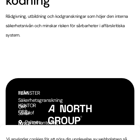
kodning
Rådgivning, utbildning och kodgranskningar som höjer den interna
säkerhetsnivån och minskar risken för sårbarheter i affärskritiska
system.
HEM
TJÄNSTER
Säkerhetsgranskning
KONTOR
OM
OSS
Olof
Säker
Palmes
Livscykelhantering
VÅRA
© 2026 | A North Group Ab
TJÄNSTER
Gata 11
av Applikationer
Vi använder cookies för att göra din upplevelse av webbplatsen så